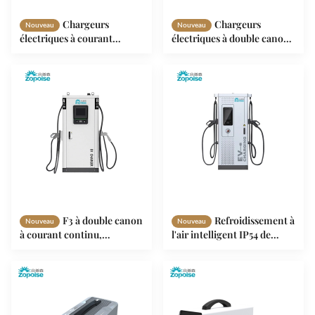
Chargeurs
Chargeurs
Nouveau
Nouveau
électriques à courant
électriques à double canon
continu rapide 95%
à courant continu
d'efficacité énergétique
Distribution électrique
avec écran tactile de 7
intelligente IP54 40kW
pouces OCPP 1.6
60kW 80kW
F3 à double canon
Refroidissement à
Nouveau
Nouveau
à courant continu,
l'air intelligent IP54 de
chargeur rapide,
chargeurs de C.C EV de
refroidissement par air
ZPS120E avec l'écran tactile
intelligent 1000V pour
de 10,1 pouces
véhicules électriques