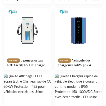
continu de la série ZPS
véhicules électriques à
montés sur le mur / la
courant continu 150V-
colonne avec un grand
1000V 30mA avec système
écran de 10,1 pouces
refroidi par liquide /
refroidi par air
7 pouces écran
Véhicule des
Nouveau
Nouveau
LCD tactile EV DC chargeur
chargeurs 20kW 30kW
rapide de 20 kW à 350 kW
40kW de C.C EV d'affichage
ZF04 pour CCS1 CCS2
à écran tactile d'affichage à
CHAdeMO GBT
cristaux liquides pour
griller l'interaction V2G