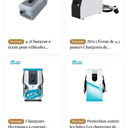
4.3Chargeur à
ZD03 Écran de 4,3
Nouveau
Nouveau
écran pour véhicules
pouces Chargeurs de
électriques ZD04 avec
véhicules électriques à
surveillance en temps réel
courant continu en temps
des prises et des charges
réel Surveillance de la
tension et du courant IP54
Chargeurs
Protection contre
Nouveau
Nouveau
électriques à courant
les fuites Les chargeurs de