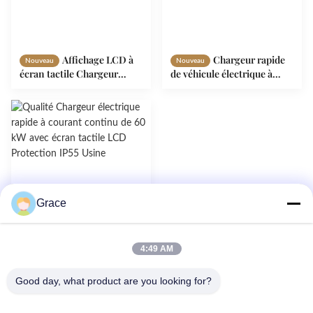
Affichage LCD à
Chargeur rapide
Nouveau
Nouveau
écran tactile Chargeur
de véhicule électrique à
rapide CC 60KW
courant continu moderne
Protection IP55 pour
IP55 Protection 150-
véhicules électriques
1000VDC Sortie avec écran
tactile LCD
Grace
4:49 AM
Chargeur
Nouveau
électrique rapide à courant
Good day, what product are you looking for?
continu de 60 kW avec
écran tactile LCD
Protection IP55