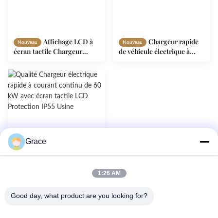
Affichage LCD à
Chargeur rapide
Nouveau
Nouveau
écran tactile Chargeur
de véhicule électrique à
rapide CC 60KW
courant continu moderne
Protection IP55 pour
IP55 Protection 150-
véhicules électriques
1000VDC Sortie avec écran
tactile LCD
Grace
1:26 AM
Chargeur
Nouveau
électrique rapide à courant
Good day, what product are you looking for?
continu de 60 kW avec
écran tactile LCD
Protection IP55