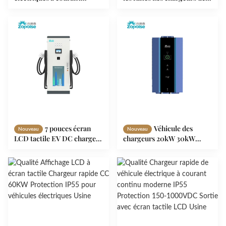
continu de la série ZPS
véhicules électriques à
montés sur le mur / la
courant continu 150V-
colonne avec un grand
1000V 30mA avec système
écran de 10,1 pouces
refroidi par liquide /
refroidi par air
7 pouces écran
Véhicule des
Nouveau
Nouveau
LCD tactile EV DC chargeur
chargeurs 20kW 30kW
rapide de 20 kW à 350 kW
40kW de C.C EV d'affichage
ZF04 pour CCS1 CCS2
à écran tactile d'affichage à
CHAdeMO GBT
cristaux liquides pour
griller l'interaction V2G