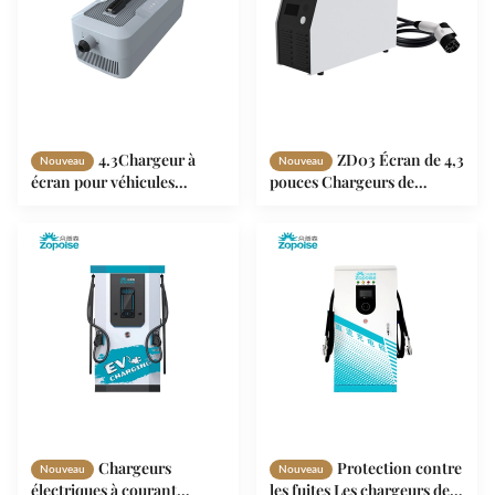
4.3Chargeur à
ZD03 Écran de 4,3
Nouveau
Nouveau
écran pour véhicules
pouces Chargeurs de
électriques ZD04 avec
véhicules électriques à
surveillance en temps réel
courant continu en temps
des prises et des charges
réel Surveillance de la
tension et du courant IP54
Chargeurs
Protection contre
Nouveau
Nouveau
électriques à courant
les fuites Les chargeurs de