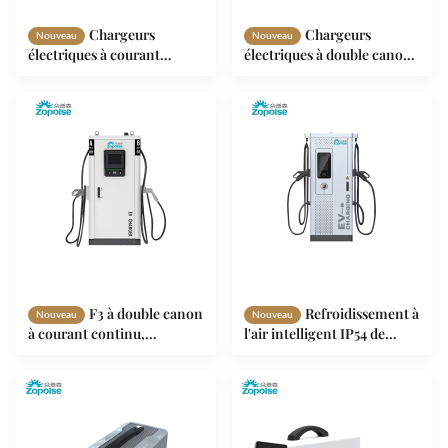
Chargeurs
Chargeurs
Nouveau
Nouveau
électriques à courant
électriques à double canon
continu rapide 95%
à courant continu
d'efficacité énergétique
Distribution électrique
avec écran tactile de 7
intelligente IP54 40kW
pouces OCPP 1.6
60kW 80kW
F3 à double canon
Refroidissement à
Nouveau
Nouveau
à courant continu,
l'air intelligent IP54 de
chargeur rapide,
chargeurs de C.C EV de
refroidissement par air
ZPS120E avec l'écran tactile
intelligent 1000V pour
de 10,1 pouces
véhicules électriques