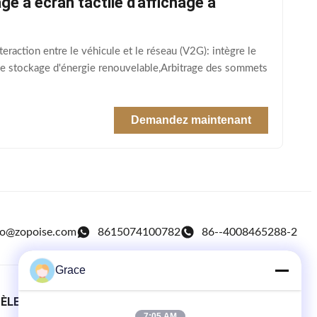
 à écran tactile d'affichage à
raction entre le véhicule et le réseau (V2G): intègre le
 le stockage d'énergie renouvelable,Arbitrage des sommets
Demandez maintenant
fo@zopoise.com
8615074100782
86--4008465288-2
Grace
TÈLE
LIENS RAPIDES
7:05 AM