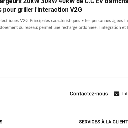
argeurs 20kW 30kW 40kW de C.C EV d'affichage
s pour griller l'interaction V2G
lectriques V2G Principales caractéristiques • les personnes âgées Inte
loiement du réseau; permet une recharge ordonnée, l'intégration et
Contactez-nous
in
S
SERVICES À LA CLIEN