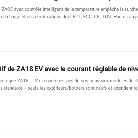
e ZA05 avec contrôle intelligent de la température empêche la su
e charge et des certifications dont ETL, FCC, CE, TÜV. Haute compati
if de ZA18 EV avec le courant réglable de niv
lectrique ZA18 — Voici quelques-uns de nos nouveaux modèles de ch
standards – seuls les extérieurs/boîtiers sont neufs et attendent l