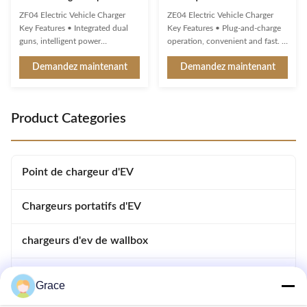
kW à 350 kW ZF04 pour
moderne IP55 Protection
ZF04 Electric Vehicle Charger
ZE04 Electric Vehicle Charger
CCS1 CCS2 CHAdeMO GBT
150-1000VDC Sortie avec
Key Features • Integrated dual
Key Features • Plug-and-charge
écran tactile LCD
guns, intelligent power
operation, convenient and fast. •
distribution. • Multiple intelligent
Multiple intelligent detection and
Demandez maintenant
Demandez maintenant
detection, real-time
protection functions. • The
voltage/current monitoring and
digital screen displays charging
precisely battery calculation with
status with fault alerts. • Sleek
full safety protection. • 3-color
and minimalist appearance. •
Product Categories
LED indicator for standby,
Wall-mounted design for easy
charging, fault status and ...
installation and ...
Point de chargeur d'EV
Chargeurs portatifs d'EV
chargeurs d'ev de wallbox
Chargeurs électriques à courant continu
Grace