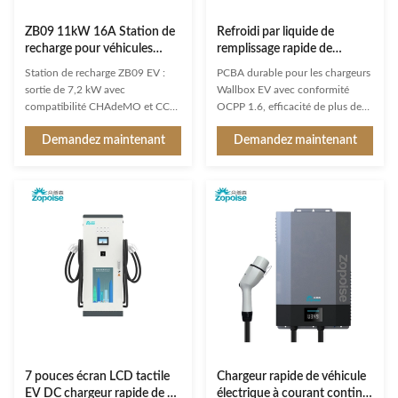
ZB09 11kW 16A Station de
Refroidi par liquide de
recharge pour véhicules
remplissage rapide de
électriques avec détection
chargeur PCBA OCPP
Station de recharge ZB09 EV :
PCBA durable pour les chargeurs
multi-intelligente
1.6J/12.01J de Wallbox EV
sortie de 7,2 kW avec
Wallbox EV avec conformité
refroidi par air
compatibilité CHAdeMO et CCS.
OCPP 1.6, efficacité de plus de
Comprend OCPP 1.6, réglage du
95 % et fonctionnalités de
Demandez maintenant
Demandez maintenant
courant à 4 niveaux, équilibrage
sécurité complètes. Options
de charge et plusieurs modes
d'assemblage SKD/CKD
d'autorisation. Certifié ETL/cETL,
personnalisées disponibles avec
CE, TÜV. Options de montage
une garantie de 1 à 3 ans pour
mural/sur socle.
des solutions de
remplacement/réparation B2B
fiables.
7 pouces écran LCD tactile
Chargeur rapide de véhicule
EV DC chargeur rapide de 20
électrique à courant continu