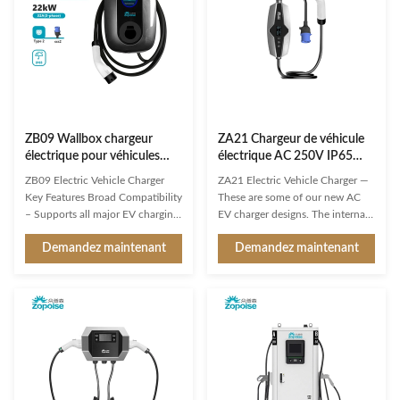
ZB09 Wallbox chargeur
ZA21 Chargeur de véhicule
électrique pour véhicules
électrique AC 250V IP65
électriques6, 7 ‰ 11 kW,
avec écran LCD 1,9"
ZB09 Electric Vehicle Charger
ZA21 Electric Vehicle Charger —
250 ‰ 480 VAC
Key Features Broad Compatibility
These are some of our new AC
– Supports all major EV charging
EV charger designs. The internal
interfaces and protocols.
PCBA motherboards are the
Demandez maintenant
Demandez maintenant
Intelligent Multi-Detection –
same as our regular models –
Real-time voltage/current
only the exteriors/enclosures are
monitoring, precise battery state
new. And they’re waiting for
calculation, and comprehensive
mold development. If none of
safety protection. 3" Round LCD
these designs really catch your
Display – Clearly shows ...
eye, we can also create a ...