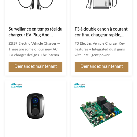
Surveillance en temps réel du
F3 à double canon à courant
chargeur EV Plug And
continu, chargeur rapide,
Charge ZB19 avec système
refroidissement par air
ZB19 Electric Vehicle Charger —
F3 Electric Vehicle Charger Key
d'équilibrage de charge
intelligent 1000V pour
These are some of our new AC
Features • Integrated dual guns
véhicules électriques
EV charger designs. The internal
with intelligent power
PCBA motherboards are the
distribution • Intelligent Security
Demandez maintenant
Demandez maintenant
same as our regular models –
Guard continuously monitors 24
only the exteriors/enclosures are
dynamic data points including
new, and they’re waiting for mold
BMS data anomalies, battery
development. If none of these
thermal runaway, and gun head
designs really catch your eye, we
overheating • High charging
can also create a ...
safety with dynamic power ...