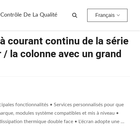
Le Mur / La Colonne Avec Un Grand Écran De 10,1 Pouces
Contrôle De La Qualité
Français
à courant continu de la série
 / la colonne avec un grand
cipales fonctionnalités • Services personnalisés pour que
marque, modules système compatibles et mis à niveau •
ssipation thermique double face • L'écran adopte une ...