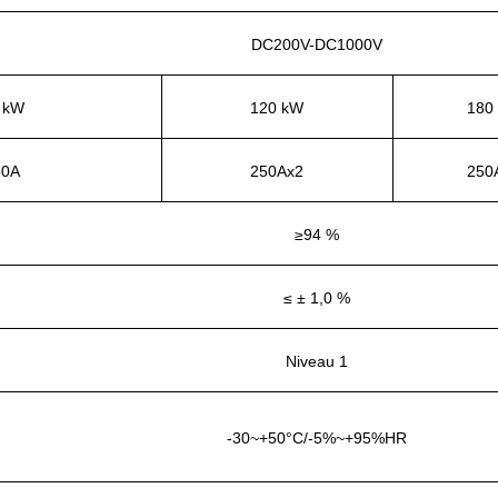
DC200V-DC1000V
 kW
120 kW
180
50A
250Ax2
250
≥94 %
≤ ± 1,0 %
Niveau 1
-30~+50°C/-5%~+95%HR