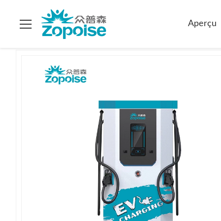
Maison
>
Produits
>
Chargeurs électriques à courant continu
>
Aperçu