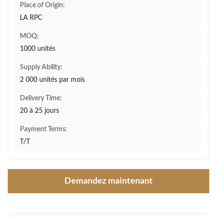
Place of Origin:
LA RPC
MOQ:
1000 unités
Supply Ability:
2 000 unités par mois
Delivery Time:
20 à 25 jours
Payment Terms:
T/T
Demandez maintenant