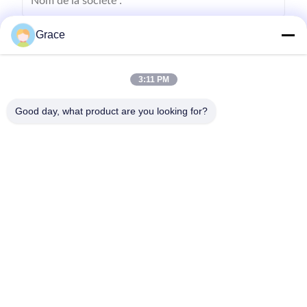
Grace
3:11 PM
Good day, what product are you looking for?
Envoyez
86--4008465288-2
info@zopoise.com
Aperçu
Produits
A propos de nous
Visite d'usine
Contrôle de la qualité
Contact