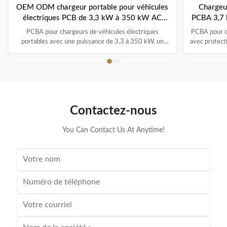
OEM ODM chargeur portable pour véhicules
Chargeur
électriques PCB de 3,3 kW à 350 kW AC
PCBA 3,7 
220V/380V
PCBA pour chargeurs de véhicules électriques
PCBA pour c
portables avec une puissance de 3,3 à 350 kW, un
avec protecti
fonctionnement de -30°C à 50°C, des systèmes
1,0) et pl
multi-protection et une garantie de 1 à 3 ans. Prend
-30°C à 
en charge tous les principaux modèles de véhicules
électriques avec la commodité du branchement et de
la recharge.
Contactez-nous
You Can Contact Us At Anytime!