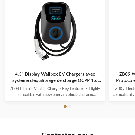
4.3" Display Wallbox EV Chargers avec
ZB09 W
système d'équilibrage de charge OCPP 1.6
Protoco
Protocole ZB04
ZB04 Electric Vehicle Charger Key Features • Highly
ZB09 Electr
compatible with new energy vehicle charging
compatibility
interfaces and protocols • Multi-intelligent detection
energy vehic
with real-time voltage/current monitoring and precise
time voltag
power calculation • Comprehensive safety protection
calculation 
systems • 4.3" display showing real-time ...
scr