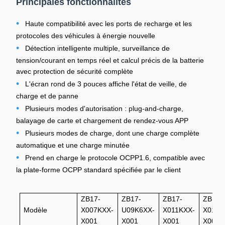
Principales fonctionnalités
•
Haute compatibilité avec les ports de recharge et les
protocoles des véhicules à énergie nouvelle
•
Détection intelligente multiple, surveillance de
tension/courant en temps réel et calcul précis de la batterie
avec protection de sécurité complète
•
L'écran rond de 3 pouces affiche l'état de veille, de
charge et de panne
•
Plusieurs modes d'autorisation : plug-and-charge,
balayage de carte et chargement de rendez-vous APP
•
Plusieurs modes de charge, dont une charge complète
automatique et une charge minutée
•
Prend en charge le protocole OCPP1.6, compatible avec
la plate-forme OCPP standard spécifiée par le client
ZB17-
ZB17-
ZB17-
ZB17-
Modèle
X007KXX-
U09K6XX-
X011KXX-
X011K
X001
X001
X001
X001