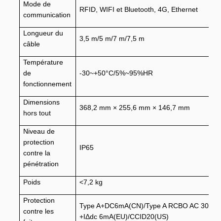
Mode de
RFID, WIFI et Bluetooth, 4G, Ethernet
communication
Longueur du
3,5 m/5 m/7 m/7,5 m
câble
Température
de
-30~+50°C/5%~95%HR
fonctionnement
Dimensions
368,2 mm × 255,6 mm × 146,7 mm
hors tout
Niveau de
protection
IP65
contre la
pénétration
Poids
<7,2 kg
Protection
Type A+DC6mA(CN)/Type A RCBO AC 30mA
contre les
+IΔdc 6mA(EU)/CCID20(US)