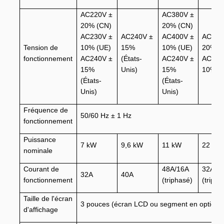
AC220V ±
AC380V ±
20% (CN)
20% (CN)
AC230V ±
AC240V ±
AC400V ±
AC380
Tension de
10% (UE)
15%
10% (UE)
20% (
fonctionnement
AC240V ±
(États-
AC240V ±
AC400
15%
Unis)
15%
10% (
(États-
(États-
Unis)
Unis)
Fréquence de
50/60 Hz ± 1 Hz
fonctionnement
Puissance
7 kW
9,6 kW
11 kW
22 kW
nominale
Courant de
48A/16A
32A
32A
40A
fonctionnement
(triphasé)
(tripha
Taille de l'écran
3 pouces (écran LCD ou segment en option)
d'affichage