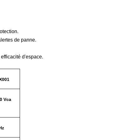
otection.
alertes de panne.
efficacité d'espace.
X001
0 Vca
Hz