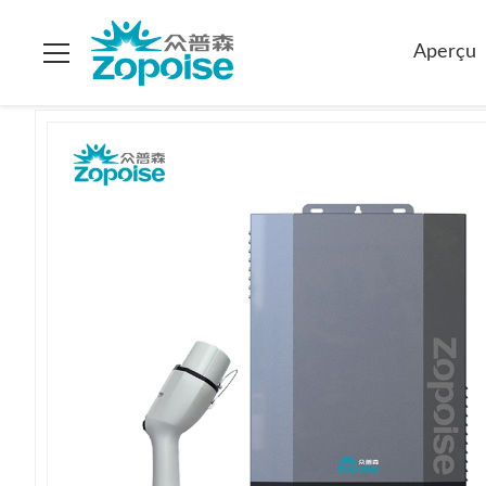
Maison
>
Produits
>
Chargeurs électriques à courant continu
>
Aperçu