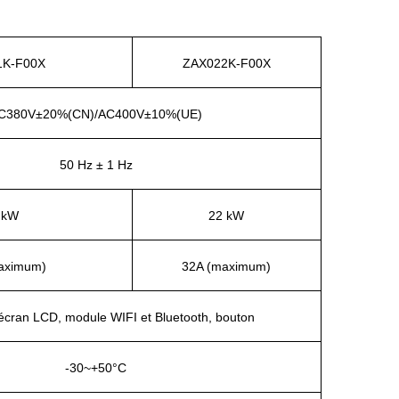
1K-F00X
ZAX022K-F00X
C380V±20%(CN)/AC400V±10%(UE)
50 Hz ± 1 Hz
 kW
22 kW
aximum)
32A (maximum)
 écran LCD, module WIFI et Bluetooth, bouton
-30~+50°C