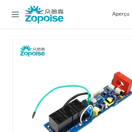
Solutions de recharge pour véhicules
Maison
>
Produits
>
Aperçu
électriques SKD CKD