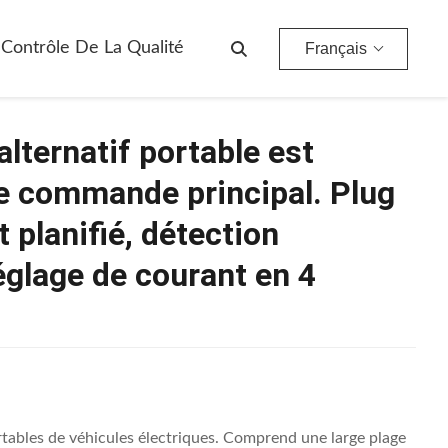
Le Chargeur À Courant Alternatif Portable Est Équipé D'un Panneau De Commande Principal. Plug & Charge / Chargement Planifié, Détection Intelligente Multiple, Réglage De Courant En 4 Étapes.
Contrôle De La Qualité
Français
alternatif portable est
e commande principal. Plug
planifié, détection
réglage de courant en 4
ables de véhicules électriques. Comprend une large plage