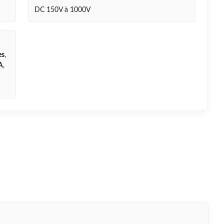
DC 150V à 1000V
es
,
A
,