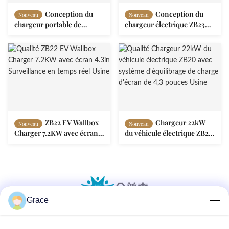
Conception du
Conception du
Nouveau
Nouveau
chargeur portable de
chargeur électrique ZB23
véhicule électrique ZA13 16A
Wallbox avec écran de 4,3
32A avec écran OLED de 1,3
pouces de surveillance en
"
temps réel
ZB22 EV Wallbox
Chargeur 22kW
Nouveau
Nouveau
Charger 7.2KW avec écran
du véhicule électrique ZB20
4.3in Surveillance en temps
avec système d'équilibrage
réel
de charge d'écran de 4,3
pouces
Grace
86--4008465288-2
info@zopoise.com