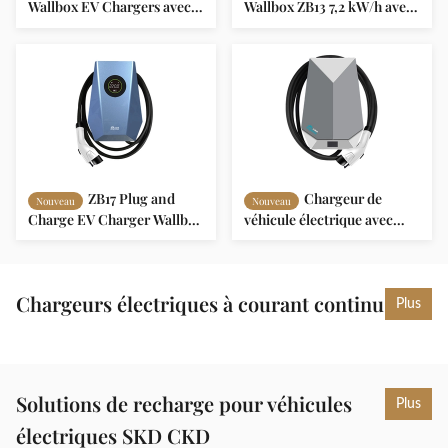
Wallbox EV Chargers avec
Wallbox ZB13 7,2 kW/h avec
système d'équilibrage de
écran 4,3" Protocole OCPP
charge OCPP 1.6 Protocole
1.6
ZB04
ZB17 Plug and
Chargeur de
Nouveau
Nouveau
Charge EV Charger Wallbox
véhicule électrique avec
Surveillance à distance 32A
surveillance en temps réel
40A 48A 16A
OCPP1.6 Protocole ZB14
Chargeurs électriques à courant continu
Plus
Solutions de recharge pour véhicules
Plus
électriques SKD CKD