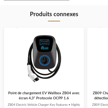
Produits connexes
Point de chargement EV Wallbox ZB04 avec
ZB09 Char
écran 4,3" Protocole OCPP 1.6
détectio
d'éq
ZB04 Electric Vehicle Charger Key Features • Highly
ZB09 Electr