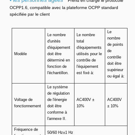
• les personnes âgées
Prend en charge le protocole
OCPP1.6, compatible avec la plateforme OCPP standard
spécifiée par le client
Le
Le nombre
Le nombre
nombre
d'unités
total
de points
d'équipement
d'équipements
de
Modèle
doit être
utilisés pour le
contrôle
déterminé en
contrôle de
doit être
fonction de
l'équipement
supérieur
l'échantillon.
est fixé à:
ou égal à:
Le système
de régulation
Voltage de
de l'énergie
AC400V ±
AC400V
fonctionnement
doit être
10%
± 10%
conforme à
l'annexe II.
Fréquence de
50/60 Hz±1 Hz