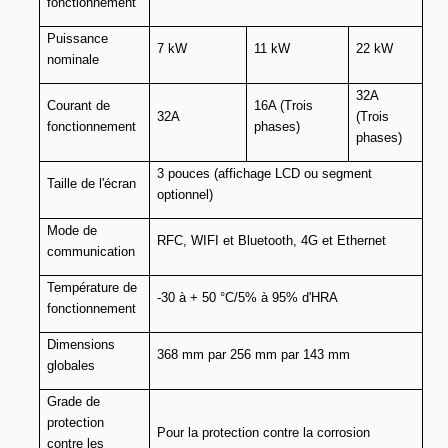
fonctionnement
Puissance
7 kW
11 kW
22 kW
nominale
32A
Courant de
16A (Trois
32A
(Trois
fonctionnement
phases)
phases)
3 pouces (affichage LCD ou segment
Taille de l'écran
optionnel)
Mode de
RFC, WIFI et Bluetooth, 4G et Ethernet
communication
Température de
-30 à + 50 °C/5% à 95% d'HRA
fonctionnement
Dimensions
368 mm par 256 mm par 143 mm
globales
Grade de
protection
Pour la protection contre la corrosion
contre les