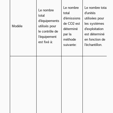
Le nombre
Le nombre total
t
Le nombre
total
d'unités
total
d'émissions
utilisées pour
d'équipements
de CO2 est
les systèmes
Modèle
utilisés pour
déterminé
d'exploitation
le contrôle de
par la
est déterminé
l'équipement
méthode
en fonction de
est fixé à:
suivante:
l'échantillon.
l