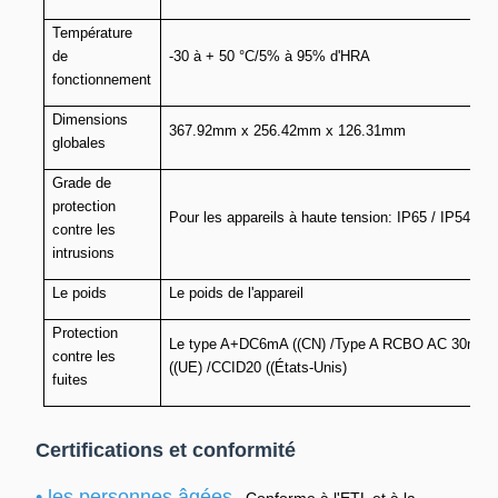
Température
de
-30 à + 50 °C/5% à 95% d'HRA
fonctionnement
Dimensions
367.92mm x 256.42mm x 126.31mm
globales
Grade de
protection
Pour les appareils à haute tension: IP65 / IP54
contre les
intrusions
Le poids
Le poids de l'appareil
Protection
Le type A+DC6mA ((CN) /Type A RCBO AC 30mA
contre les
((UE) /CCID20 ((États-Unis)
fuites
Certifications et conformité
• les personnes âgées