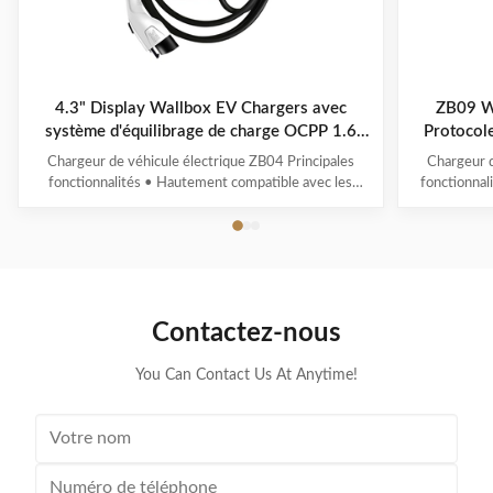
4.3" Display Wallbox EV Chargers avec
ZB09 W
système d'équilibrage de charge OCPP 1.6
Protoco
Protocole ZB04
Chargeur de véhicule électrique ZB04 Principales
Chargeur d
fonctionnalités • Hautement compatible avec les
fonctionnal
interfaces et protocoles de recharge des véhicules à
de recharge 
énergie nouvelle • Détection multi-intelligente avec
nouvell
surveillance de tension/courant en temps réel et
surveillan
calcul précis de la puissance • Systèmes ...
calcul pré
Contactez-nous
You Can Contact Us At Anytime!