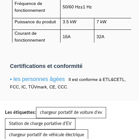
Fréquence de
50/60 Hz±1 Hz
fonctionnement
Puissance du produit
3.5 kW
7 kW
9
Courant de
16A
32A
4
fonctionnement
Les produits
Le numéro
L
Certifications et conformité
de la
d'immatriculation
d'
catégorie 1
• les personnes âgées
du véhicule est
du
Il est conforme à ETL&CETL,
Portée actuelle
doivent être
le numéro
le
FCC, IC, TÜVmark, CE, CCC.
soumis à un
d'immatriculation
d'
contrôle de
du véhicule.
du
conformité.
Les étiquettes:
chargeur portatif de voiture d'ev
Station de charge portative d'EV
Taille d'affichage
1.3 pouces
chargeur portatif de véhicule électrique