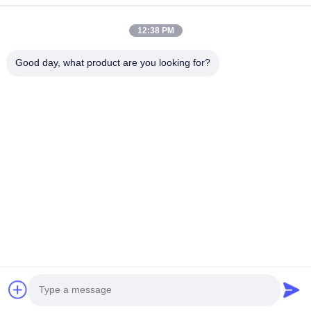
12:38 PM
Good day, what product are you looking for?
Envoyez
86--4008465288-2
info@zopoise.com
Aperçu
Produits
A propos de nous
Visite d'usine
Contrôle de la qualité
Contact
Demande de soumission
nouvelles
Tous les cas
Plan du site
Politique en matière de protection de la vie privée
© 2026 Zhuzhou Zopoise Technology Co., Ltd.. All Rights Reserved.