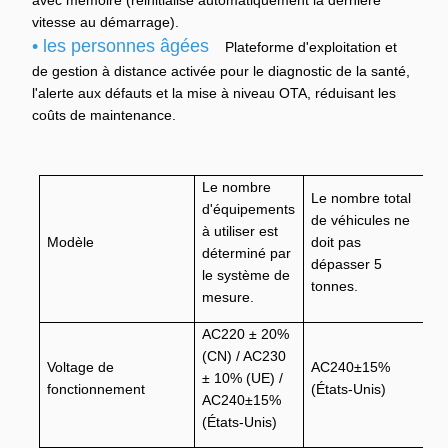
avec mémoire (réinitialise automatiquement la dernière
vitesse au démarrage).
• les personnes âgées
Plateforme d'exploitation et
de gestion à distance activée pour le diagnostic de la santé,
l'alerte aux défauts et la mise à niveau OTA, réduisant les
coûts de maintenance.
Le nombre
L
Le nombre total
d'équipements
d'
de véhicules ne
à utiliser est
ut
Modèle
doit pas
déterminé par
dé
dépasser 5
le système de
s
tonnes.
mesure.
m
AC220 ± 20%
(CN) / AC230
Voltage de
AC240±15%
A
± 10% (UE) /
fonctionnement
(États-Unis)
(É
AC240±15%
(États-Unis)