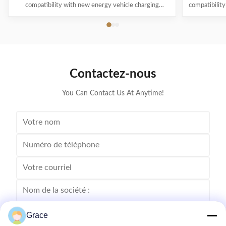
compatibility with new energy vehicle charging
compatibility
interfaces and protocols • Multi-intelligent detection
energy vehicl
with real-time voltage/current monitoring • Precise
time voltag
power calculation and comprehensive safety
calculatio
protection • 1.9" LCD display showing standby, ...
OLED 
Contactez-nous
You Can Contact Us At Anytime!
Grace