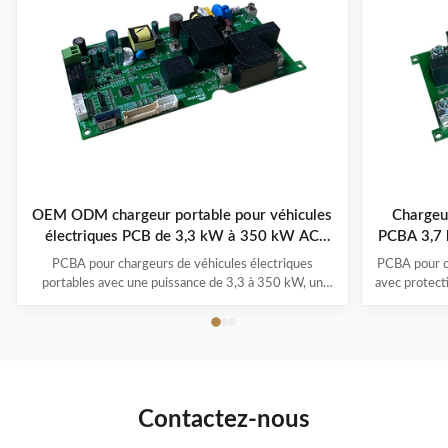
OEM ODM chargeur portable pour véhicules
Chargeur
électriques PCB de 3,3 kW à 350 kW AC
PCBA 3,7 
220V/380V
PCBA pour chargeurs de véhicules électriques
PCBA pour c
portables avec une puissance de 3,3 à 350 kW, un
avec protecti
fonctionnement de -30°C à 50°C, des systèmes
1,0) et pl
multi-protection et une garantie de 1 à 3 ans. Prend
-30°C à 
en charge tous les principaux modèles de véhicules
électriques avec la commodité du branchement et de
la recharge.
Contactez-nous