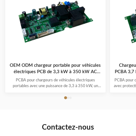
OEM ODM chargeur portable pour véhicules
Chargeur
électriques PCB de 3,3 kW à 350 kW AC
PCBA 3,7 
220V/380V
PCBA pour chargeurs de véhicules électriques
PCBA pour c
portables avec une puissance de 3,3 à 350 kW, un
avec protecti
fonctionnement de -30°C à 50°C, des systèmes
1,0) et pl
multi-protection et une garantie de 1 à 3 ans. Prend
-30°C à 
en charge tous les principaux modèles de véhicules
électriques avec la commodité du branchement et de
la recharge.
Contactez-nous