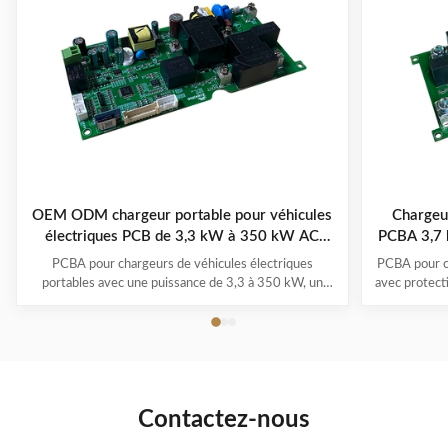
OEM ODM chargeur portable pour véhicules
Chargeur
électriques PCB de 3,3 kW à 350 kW AC
PCBA 3,7 
220V/380V
PCBA pour chargeurs de véhicules électriques
PCBA pour c
portables avec une puissance de 3,3 à 350 kW, un
avec protecti
fonctionnement de -30°C à 50°C, des systèmes
1,0) et pl
multi-protection et une garantie de 1 à 3 ans. Prend
-30°C à 
en charge tous les principaux modèles de véhicules
électriques avec la commodité du branchement et de
la recharge.
Contactez-nous