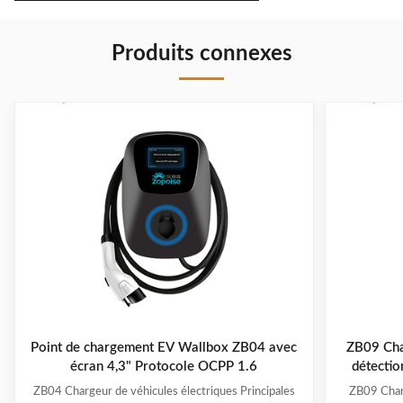
Produits connexes
Point de chargement EV Wallbox ZB04 avec
ZB09 Char
écran 4,3" Protocole OCPP 1.6
détectio
d'éq
ZB04 Chargeur de véhicules électriques Principales
ZB09 Charg