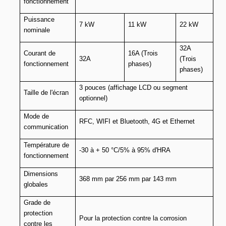
fonctionnement
Puissance
7 kW
11 kW
22 kW
nominale
32A
Courant de
16A (Trois
32A
(Trois
fonctionnement
phases)
phases)
3 pouces (affichage LCD ou segment
Taille de l'écran
optionnel)
Mode de
RFC, WIFI et Bluetooth, 4G et Ethernet
communication
Température de
-30 à + 50 °C/5% à 95% d'HRA
fonctionnement
Dimensions
368 mm par 256 mm par 143 mm
globales
Grade de
protection
Pour la protection contre la corrosion
contre les