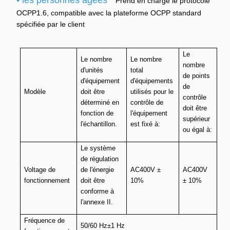
• les personnes âgées
Prend en charge le protocole
OCPP1.6, compatible avec la plateforme OCPP standard
spécifiée par le client
Le
Le nombre
Le nombre
nombre
d'unités
total
de points
d'équipement
d'équipements
de
Modèle
doit être
utilisés pour le
contrôle
déterminé en
contrôle de
doit être
fonction de
l'équipement
supérieur
l'échantillon.
est fixé à:
ou égal à:
Le système
de régulation
Voltage de
de l'énergie
AC400V ±
AC400V
fonctionnement
doit être
10%
± 10%
conforme à
l'annexe II.
Fréquence de
50/60 Hz±1 Hz