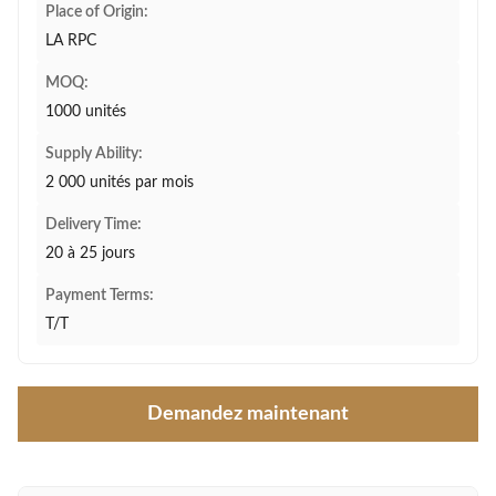
Place of Origin:
LA RPC
MOQ:
1000 unités
Supply Ability:
2 000 unités par mois
Delivery Time:
20 à 25 jours
Payment Terms:
T/T
Demandez maintenant