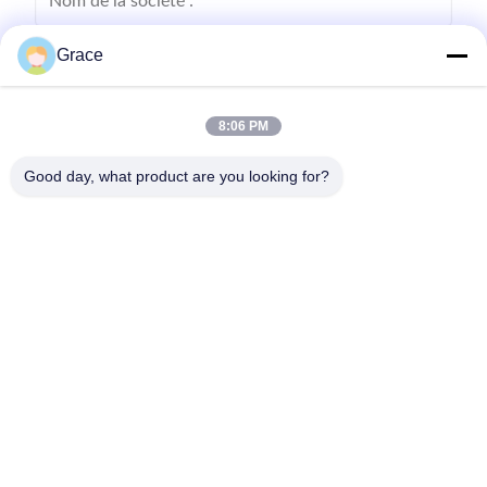
Grace
8:06 PM
Good day, what product are you looking for?
Envoyez
86--4008465288-2
info@zopoise.com
Aperçu
Produits
A propos de nous
Visite d'usine
Contrôle de la qualité
Contact