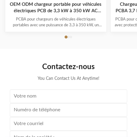
OEM ODM chargeur portable pour véhicules
Chargeur
électriques PCB de 3,3 kW à 350 kW AC
PCBA 3,7 
220V/380V
PCBA pour chargeurs de véhicules électriques
PCBA pour c
portables avec une puissance de 3,3 à 350 kW, un
avec protecti
fonctionnement de -30°C à 50°C, des systèmes
1,0) et pl
multi-protection et une garantie de 1 à 3 ans. Prend
-30°C à 
en charge tous les principaux modèles de véhicules
électriques avec la commodité du branchement et de
la recharge.
Contactez-nous
You Can Contact Us At Anytime!