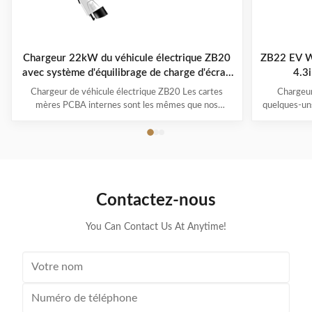
Chargeur 22kW du véhicule électrique ZB20
ZB22 EV W
avec système d'équilibrage de charge d'écran
4.3i
de 4,3 pouces
Chargeur de véhicule électrique ZB20 Les cartes
Chargeur
mères PCBA internes sont les mêmes que nos
quelques-un
modèles réguliers, sauf que les extérieurs/enveloppes
AC EV. Le
sont neufs et attendent le développement du moule.
mêmes qu
Si aucun de ces dessins ne vous attire vraiment
extérieu
l'attention, nous pouvons aussi créer un extérieur
développem
compl...
Contactez-nous
You Can Contact Us At Anytime!