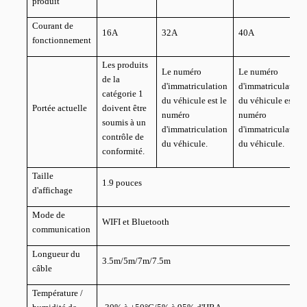
produit
Courant de
16A
32A
40A
fonctionnement
Les produits
Le numéro
Le numéro
de la
d'immatriculation
d'immatriculation
catégorie 1
du véhicule est le
du véhicule est le
Portée actuelle
doivent être
numéro
numéro
soumis à un
d'immatriculation
d'immatriculation
contrôle de
du véhicule.
du véhicule.
conformité.
Taille
1.9 pouces
d'affichage
Mode de
WIFI et Bluetooth
communication
Longueur du
3.5m/5m/7m/7.5m
câble
Température /