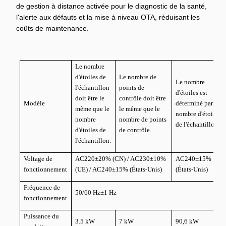
de gestion à distance activée pour le diagnostic de la santé,
l'alerte aux défauts et la mise à niveau OTA, réduisant les
coûts de maintenance.
Le nombre
d'étoiles de
Le nombre de
Le nombre
l'échantillon
points de
d'étoiles est
doit être le
contrôle doit être
Modèle
déterminé par le
même que le
le même que le
nombre d'étoiles
nombre
nombre de points
de l'échantillon.
d'étoiles de
de contrôle.
l'échantillon.
Voltage de
AC220±20% (CN) / AC230±10%
AC240±15%
fonctionnement
(UE) / AC240±15% (États-Unis)
(États-Unis)
Fréquence de
50/60 Hz±1 Hz
fonctionnement
Puissance du
3.5 kW
7 kW
90,6 kW