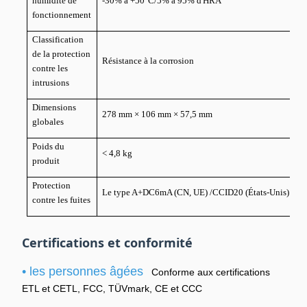
humidité de
-30% à +50°C/5% à 95% d'HRA
fonctionnement
Classification
de la protection
Résistance à la corrosion
contre les
intrusions
Dimensions
278 mm × 106 mm × 57,5 mm
globales
Poids du
< 4,8 kg
produit
Protection
Le type A+DC6mA (CN, UE) /CCID20 (États-Unis)
contre les fuites
Certifications et conformité
• les personnes âgées
Conforme aux certifications
ETL et CETL, FCC, TÜVmark, CE et CCC