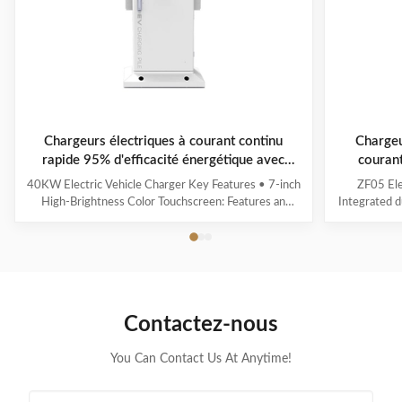
Chargeurs électriques à courant continu
Chargeu
rapide 95% d'efficacité énergétique avec
courant
écran tactile de 7 pouces OCPP 1.6
intel
40KW Electric Vehicle Charger Key Features • 7-inch
ZF05 Ele
High-Brightness Color Touchscreen: Features an
Integrated d
intuitive user interface (UI) with clear and real-time
Multi
display of charging status. • Energy Efficiency ≥ 95%:
voltage/cu
Effectively minimizes energy loss, contributing to
calculation 
optimized operational cost control. • ...
indicator f
Contactez-nous
You Can Contact Us At Anytime!